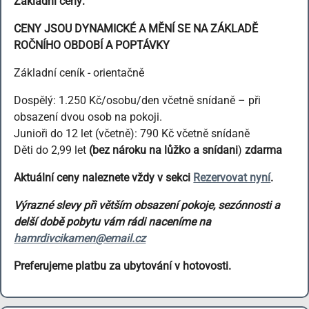
Základní ceny:
CENY JSOU DYNAMICKÉ A MĚNÍ SE NA ZÁKLADĚ
ROČNÍHO OBDOBÍ A POPTÁVKY
Základní ceník - orientačně
Dospělý: 1.250 Kč/osobu/den včetně snídaně – při
obsazení dvou osob na pokoji.
Junioři do 12 let (včetně): 790 Kč včetně snídaně
Děti do 2,99 let
(bez nároku na lůžko a
snídani
)
zdarma
Aktuální ceny naleznete vždy v sekci
Rezervovat nyní
.
Výrazné slevy při větším obsazení pokoje, sezónnosti a
delší době pobytu vám rádi naceníme na
hamrdivcikamen@email.cz
Preferujeme platbu za ubytování v hotovosti.