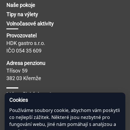
Naše pokoje
Tipy na výlety
Volnočasové aktivity
Provozovatel
HDK gastro s.r.o.
IČO 054 35 609
Adresa penzionu
Třísov 59
382 03 Křemže
Máte nějaký dotaz?
Cookies
Veškeré dotazy Vám ráda zodpoví naše
virtuální
asistentka Hamernice
, kterou naleznete v pravém
Používáme soubory cookie, abychom vám poskytli
co nejlepší zážitek. Některé jsou nezbytné pro
dolním rohu po kliknutí na tlačítko Chat. Nebojte se
fungování webu, jiné nám pomáhají s analýzou a
jí zeptat na cokoliv! Ví toho opravdu hodně!