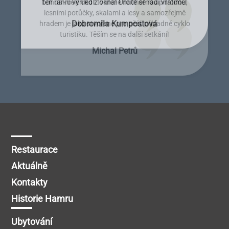
bonus - celé okolí tvořené nádhernou přírodou,
ten ranní výhled z okna! Určitě se rádi vrátíme!
lesními potůčky, skalami a lesy a samozřejmě
Dobromila Kumpostová
Monika Licinberková
Vendula Tregnerová
Lenka Tallova
hradem je jako stvořené pro pěší, případně cyklo
turistiku. Těším se na další setkání!
Michal Petrů
Restaurace
Aktuálně
Kontakty
Historie Hamru
Ubytování