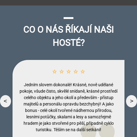
CO O NÁS ŘÍKAJÍ NAŠI
HOSTÉ?
⭐ ⭐ ⭐ ⭐ ⭐
Jedním slovem dokonalé! Krásné, nově udělané
pokoje, všude čisto, skvělé snídaně, krásné prostředí
celého objektu a jeho okolí a především - přístup
<
>
majitelů a personálu opravdu bezchybný! A jako
bonus - celé okolí tvořené nádhernou přírodou,
lesními potůčky, skalami a lesy a samozřejmě
Dobromila Kumpostová
Monika Licinberková
Vendula Tregnerová
Lenka Tallova
hradem je jako stvořené pro pěší, případně cyklo
turistiku. Těším se na další setkání!