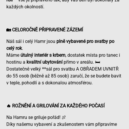
každých okolností.
🏡 CELOROČNĚ PŘIPRAVENÉ ZÁZEMÍ
Náš sál i celý Hamr jsou
plně vybavené pro svatby po
celý rok
.
Máme
útulný interiér s krbem
, dostatek místa pro tanec i
hostinu a
kvalitní ubytování
přímo v areálu. 🛏️
Dostatečně velký **sál pro svatbu A OBŘADEM UVNITŘ
do 55 osob (běžně až 85 osob) zaručí, že se budete bavit
v teple, pohodlí a s dokonalou atmosférou.
🔥 ROŽNĚNÍ A GRILOVÁNÍ ZA KAŽDÉHO POČASÍ
Na Hamru se griluje pořád! 🍖
Díky našemu vybavení a zkušenostem vám připravíme