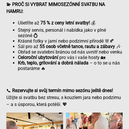
💫 PROČ SI VYBRAT MIMOSEZÓNNÍ SVATBU NA
HAMRU:
Ušetříte až
75 % z ceny letní svatby!
💰
Stejný servis, personál i nabídka jako v plné
sezóně 💍
Krásné fotky v jarní nebo podzimní přírodě 🌸🍂
Sál pro až
55 osob včetně tance, rautu a zábavy
🎶
Obřad se svatební bránou od nás uvnitř nebo venku
Celoroční ubytování
pro vás i vaše hosty 🏡
Krb, teplo, grilování a dobrá nálada
– o to se u nás
postaráme 🔥
📞
Rezervujte si svůj termín mimo sezónu ještě dnes!
Užijte si svatbu bez stresu, s kouzlem jara nebo podzimu
– a s úsporou, která potěší. 💖