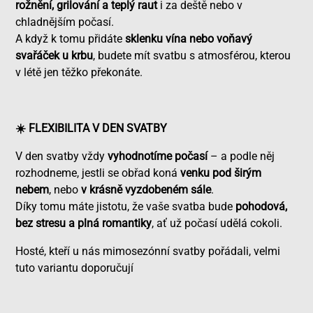
rožnění, grilování a teplý raut
i za deště nebo v
chladnějším počasí.
A když k tomu přidáte
sklenku vína nebo voňavý
svařáček u krbu
, budete mít svatbu s atmosférou, kterou
v létě jen těžko překonáte.
☀️ FLEXIBILITA V DEN SVATBY
V den svatby vždy
vyhodnotíme počasí
– a podle něj
rozhodneme, jestli se obřad koná
venku pod širým
nebem
, nebo
v krásně vyzdobeném sále
.
Díky tomu máte jistotu, že vaše svatba bude
pohodová,
bez stresu a plná romantiky
, ať už počasí udělá cokoli.
Hosté, kteří u nás mimosezónní svatby pořádali, velmi
tuto variantu doporučují