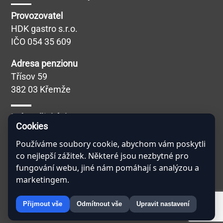
Provozovatel
HDK gastro s.r.o.
IČO 054 35 609
Adresa penzionu
Třísov 59
382 03 Křemže
Máte nějaký dotaz?
Cookies
Veškeré dotazy Vám ráda zodpoví naše
virtuální
asistentka Hamernice
, kterou naleznete v pravém
Používáme soubory cookie, abychom vám poskytli
co nejlepší zážitek. Některé jsou nezbytné pro
dolním rohu po kliknutí na tlačítko Chat. Nebojte se
fungování webu, jiné nám pomáhají s analýzou a
jí zeptat na cokoliv! Ví toho opravdu hodně!
marketingem.
Přijmout vše
Odmítnout vše
Upravit nastavení