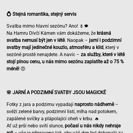
💍 Stejná romantika, stejný servis
Svatba mimo hlavní sezónu? Ano! 🌷🍁
Na Hamru Dívčí Kámen vám dokážeme, že
krásná
svatba nemusí být jen v létě
. Naopak –
jarní i podzimní
svatby mají jedinečné kouzlo, atmosféru a klid
, který v
sezóně prostě nenajdete. A navíc –
za služby, které v létě
stojí plnou cenu, u nás mimo sezónu zaplatíte až o 75 %
méně!
😍
🌸 JARNÍ A PODZIMNÍ SVATBY JSOU MAGICKÉ
Fotky z jara a podzimu vypadají
naprosto nádherně
–
svěží zelené barvy, podzimní listí, mlha nad potokem,
zapálené svíčky a plápolající oheň v krbu. 🔥
Ať už prší nebo svítí slunce,
počasí u nás nikdy nehraje
roli
– vše je připraveno tak, aby váš den byl dokonalý za