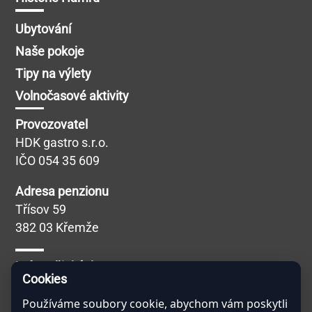
Ubytování
Naše pokoje
Tipy na výlety
Volnočasové aktivity
Provozovatel
HDK gastro s.r.o.
IČO 054 35 609
Adresa penzionu
Třísov 59
382 03 Křemže
Máte nějaký dotaz?
Cookies
Veškeré dotazy Vám ráda zodpoví naše
virtuální
asistentka Hamernice
, kterou naleznete v pravém
Používáme soubory cookie, abychom vám poskytli