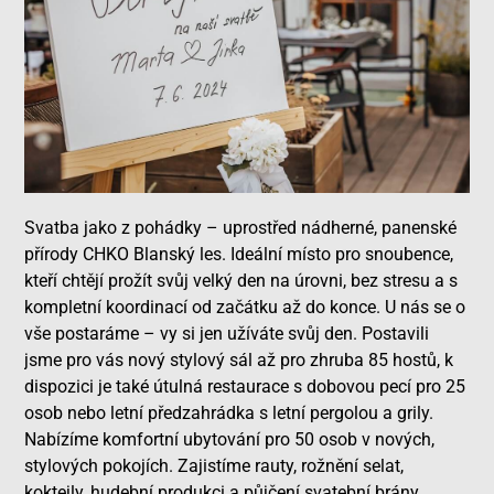
Svatba jako z pohádky – uprostřed nádherné, panenské
přírody CHKO Blanský les. Ideální místo pro snoubence,
kteří chtějí prožít svůj velký den na úrovni, bez stresu a s
kompletní koordinací od začátku až do konce. U nás se o
vše postaráme – vy si jen užíváte svůj den. Postavili
jsme pro vás nový stylový sál až pro zhruba 85 hostů, k
dispozici je také útulná restaurace s dobovou pecí pro 25
osob nebo letní předzahrádka s letní pergolou a grily.
Nabízíme komfortní ubytování pro 50 osob v nových,
stylových pokojích. Zajistíme rauty, rožnění selat,
koktejly, hudební produkci a půjčení svatební brány,