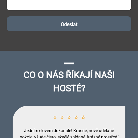
CO O NÁS ŘÍKAJÍ NAŠI
HOSTÉ?
⭐ ⭐ ⭐ ⭐ ⭐
Jedním slovem dokonalé! Krásné, nově udělané
pokoje, všude čisto, skvělé snídaně, krásné prostředí