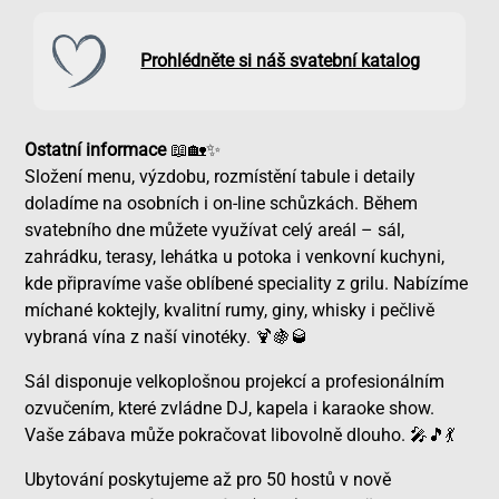
Prohlédněte si náš svatební katalog
Ostatní informace
📖🏡✨
Složení menu, výzdobu, rozmístění tabule i detaily
doladíme na osobních i on-line schůzkách. Během
svatebního dne můžete využívat celý areál – sál,
zahrádku, terasy, lehátka u potoka i venkovní kuchyni,
kde připravíme vaše oblíbené speciality z grilu. Nabízíme
míchané koktejly, kvalitní rumy, giny, whisky i pečlivě
vybraná vína z naší vinotéky.
🍹🍇🥃
Sál disponuje velkoplošnou projekcí a profesionálním
ozvučením, které zvládne DJ, kapela i karaoke show.
Vaše zábava může pokračovat libovolně dlouho.
🎤🎵💃
Ubytování poskytujeme až pro 50 hostů v nově