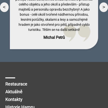
celého objektu a jeho okolí a především - přístup
<
>
majitelů a personálu opravdu bezchybný! A jako
bonus - celé okolí tvořené nádhernou přírodou,
lesními potůčky, skalami a lesy a samozřejmě
Dobromila Kumpostová
Monika Licinberková
Vendula Tregnerová
Lenka Tallova
hradem je jako stvořené pro pěší, případně cyklo
turistiku. Těším se na další setkání!
Michal Petrů
Restaurace
Aktuálně
Kontakty
Historie Hamru