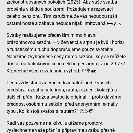
zrekonstruovaných pokojích (2025). Aby vaše svatba
proběhla v klidu a soukromí. Požadujeme rezervaci
celého penzionu. Tím zaručíme, že vás nebudou rušit
ostatní hosté a zábava nebude nijak limitovaná
🛏️🌿🌙
Svatby realizujeme především mimo hlavní
prázdninovou sezónu – v červenci a srpnu je kvůli horku
a turistickému ruchu doporučujeme pouze svatební
Nabízíme zvýhodněné ceny mimo sezónu, kdy se můžete
dostat na balíčkovou cenu celého penzionu již od 29.777
Kč, včetně všech svatebních výhod.
💸💐🏡
Cenu vždy stanovujeme individuálně podle vašich
představ, rozsahu cateringu, rautu, rožnění, koktejlů a
dalších přání. Každá svatba je originál – proto dáváme
přednost osobnímu setkání před anonymními e-maily
typu „Kolik stojí svatba s rautem?“
😊☕💬
Rádi vás pozveme na kávu, ukážeme prostory,
vyslechneme vaše přání a připravíme svatbu přesně