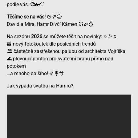
podle vás.
💞🏡🤍
Těšíme se na vás!
🌸🥂😊
David a Míra, Hamr Dívčí Kámen
💒🌿💍
Na sezónu
2026
se můžete těšit na novinky:
✨🎉🌷
nový fotokoutek dle posledních trendů
📸
částečně zastřešenou palubu od architekta Vojtíška
🏛️
plovoucí ponton pro svatební bránu přímo nad
🌊
potokem
…a mnoho dalšího!
🌞💐🎊
Jak vypadá svatba na Hamru?