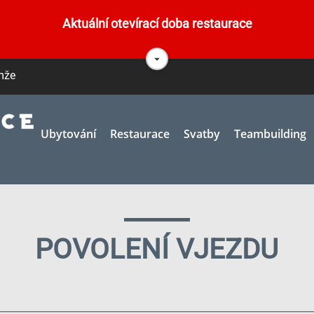
Aktuální otevírací doba restaurace
VŘENO DENNĚ 10.- 20. H
emže
..........................................................
Ubytování
Restaurace
Svatby
Teambuilding
É OSLAVY POŘÁDAT O
ULÁŘE V SEKCI RESTAURACE
POVOLENÍ VJEZDU