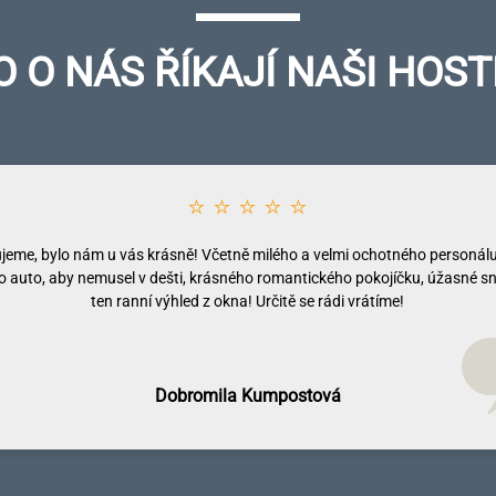
O O NÁS ŘÍKAJÍ NAŠI HOST
⭐ ⭐ ⭐ ⭐ ⭐
⭐ ⭐ ⭐ ⭐ ⭐
 dokonalé! Krásné, nově udělané pokoje, všude čisto, skvělé snídaně, kr
jeme, bylo nám u vás krásně! Včetně milého a velmi ochotného personálu,
 a jeho okolí a především - přístup majitelů a personálu opravdu bezchybn
 auto, aby nemusel v dešti, krásného romantického pokojíčku, úžasné sn
tvořené nádhernou přírodou, lesními potůčky, skalami a lesy a samozřejmě 
ten ranní výhled z okna! Určitě se rádi vrátíme!
stvořené pro pěší, případně cyklo turistiku. Těším se na další setkání!
Dobromila Kumpostová
Monika Licinberková
Vendula Tregnerová
Lenka Tallova
Michal Petrů