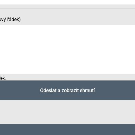
ový řádek)
dek.