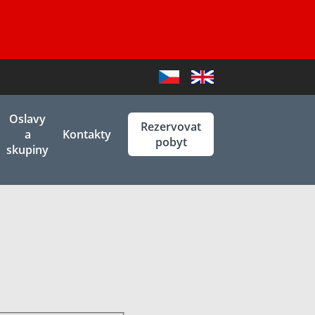
Czech
English
Oslavy
Rezervovat
a
Kontakty
pobyt
skupiny