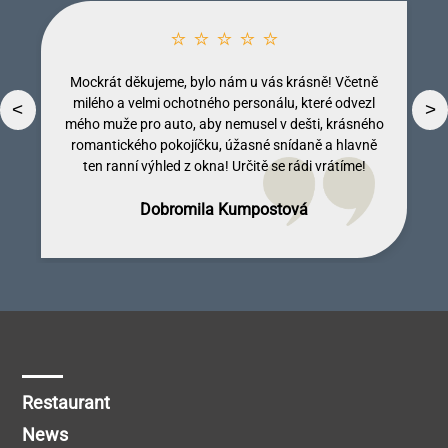
⭐ ⭐ ⭐ ⭐ ⭐
⭐ ⭐ ⭐ ⭐ ⭐
Mockrát děkujeme, bylo nám u vás krásně! Včetně
Jedním slovem dokonalé! Krásné, nově udělané
pokoje, všude čisto, skvělé snídaně, krásné prostředí
milého a velmi ochotného personálu, které odvezl
mého muže pro auto, aby nemusel v dešti, krásného
celého objektu a jeho okolí a především - přístup
<
>
romantického pokojíčku, úžasné snídaně a hlavně
majitelů a personálu opravdu bezchybný! A jako
bonus - celé okolí tvořené nádhernou přírodou,
ten ranní výhled z okna! Určitě se rádi vrátíme!
lesními potůčky, skalami a lesy a samozřejmě
Dobromila Kumpostová
Monika Licinberková
Vendula Tregnerová
Lenka Tallova
hradem je jako stvořené pro pěší, případně cyklo
turistiku. Těším se na další setkání!
Michal Petrů