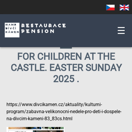
Skip
Czech
English
to
main
content
☰
FOR CHILDREN AT THE
CASTLE. EASTER SUNDAY
2025 .
https://www.divcikamen.cz/aktuality/kulturni-
program/zabavna-velikonocni-nedele-pro-deti-i-dospele-
na-divcim-kameni-83_83cs.html