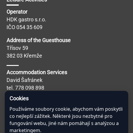
Operator
HDK gastro s.r.o.
IČO 054 35 609
Address of the Guesthouse
Třísov 59
382 03 Křemže
Accommodation Services
David Šafránek
tel.
778 098 898
Blábolilová Simona
Cookies
Catering Services
Používáme soubory cookie, abychom vám poskytli
co nejlepší zážitek. Některé jsou nezbytné pro
Miroslav Kučera
fungování webu, jiné nám pomáhají s analýzou a
tel.
608 757 691
marketingem.